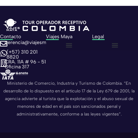
Contacto
Viajes Maya
Legal
gerencia@viajesmaya.com.co
(+57) 310 201
Sobre nosotros
Política de privacidad
Política de cookies
8820
CRA. 11A # 96 - 51
Oficina 317
Ministerio de Comercio, Industria y Turismo de Colombia. “En
desarrollo de lo dispuesto en el artículo 17 de la Ley 679 de 2001, la
agencia advierte al turista que la explotación y el abuso sexual de
menores de edad en el país son sancionados penal y
administrativamente, conforme a las leyes vigentes”.