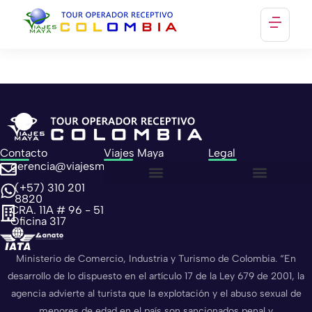
Categoría:
Plan
Especial
Inicio
Sobre Nosotros
Contacto
Contacto
Viajes Maya
Legal
gerencia@viajesmaya.com.co
Ver planes
(+57) 310 201
Sobre nosotros
Política de privacidad
Política de cookies
8820
CRA. 11A # 96 - 51
Oficina 317
Ministerio de Comercio, Industria y Turismo de Colombia. “En
desarrollo de lo dispuesto en el artículo 17 de la Ley 679 de 2001, la
agencia advierte al turista que la explotación y el abuso sexual de
menores de edad en el país son sancionados penal y