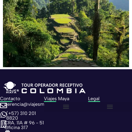
Contacto
Viajes Maya
Legal
gerencia@viajesmaya.com.co
(+57) 310 201
Sobre nosotros
Política de privacidad
Política de cookies
8820
CRA. 11A # 96 - 51
Oficina 317