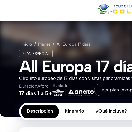
Inicio
Sobre Nosotros
Inicio
/
Planes
/
All Europa 17 días
PLAN ESPECIAL
Contacto
All Europa 17 dí
Circuito europeo de 17 días con visitas panorámicas 
Avalado
Duración
Aforo
Ver plan comp
17 días
1 a 5+
Descripción
Itinerario
¿Qué incluye?