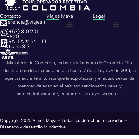
Contacto
Viajes Maya
Legal
gerencia@viajesmaya.com.co
(+57) 310 201
Sobre nosotros
Política de privacidad
Política de cookies
8820
CRA. 11A # 96 - 51
Oficina 317
Ministerio de Comercio, Industria y Turismo de Colombia. “En
desarrollo de lo dispuesto en el artículo 17 de la Ley 679 de 2001, la
agencia advierte al turista que la explotación y el abuso sexual de
menores de edad en el país son sancionados penal y
administrativamente, conforme a las leyes vigentes”.
Copyright 2026 Viajes Maya – Todos los derechos reservados –
Diseñado y desarrollo Mindactive