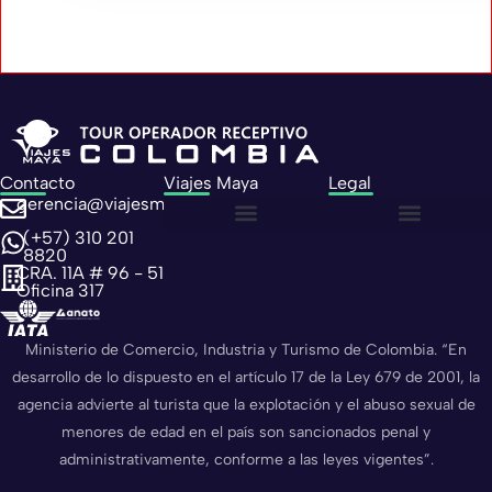
Contacto
Viajes Maya
Legal
gerencia@viajesmaya.com.co
(+57) 310 201
Sobre nosotros
Política de privacidad
Política de cookies
8820
CRA. 11A # 96 - 51
Oficina 317
Ministerio de Comercio, Industria y Turismo de Colombia. “En
desarrollo de lo dispuesto en el artículo 17 de la Ley 679 de 2001, la
agencia advierte al turista que la explotación y el abuso sexual de
menores de edad en el país son sancionados penal y
administrativamente, conforme a las leyes vigentes”.