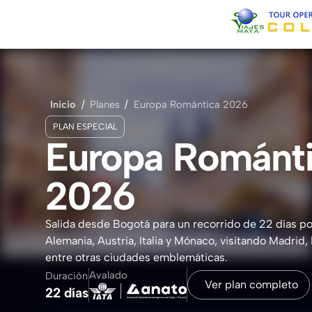
Inicio
Sobre Nosotros
Inicio
/
Planes
/
Europa Romántica 2026
PLAN ESPECIAL
Contacto
Europa Románt
2026
Salida desde Bogotá para un recorrido de 22 días po
Alemania, Austria, Italia y Mónaco, visitando Madrid,
entre otras ciudades emblemáticas.
Avalado
Duración
Ver plan completo
22 días