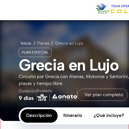
Inicio
Sobre Nosotros
Inicio
/
Planes
/
Grecia en Lujo
PLAN ESPECIAL
Contacto
Grecia en Lujo
Circuito por Grecia con Atenas, Mykonos y Santorini
playas y tiempo libre.
Avalado
Duración
Ver plan completo
9 días
Descripción
Itinerario
¿Qué incluye?