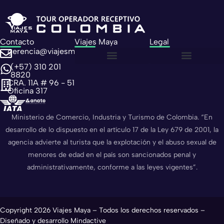
Contacto
Viajes Maya
Legal
gerencia@viajesmaya.com.co
(+57) 310 201
Sobre nosotros
Política de privacidad
Política de cookies
8820
CRA. 11A # 96 - 51
Oficina 317
Ministerio de Comercio, Industria y Turismo de Colombia. “En
desarrollo de lo dispuesto en el artículo 17 de la Ley 679 de 2001, la
agencia advierte al turista que la explotación y el abuso sexual de
menores de edad en el país son sancionados penal y
administrativamente, conforme a las leyes vigentes”.
Copyright 2026 Viajes Maya – Todos los derechos reservados –
Diseñado y desarrollo Mindactive