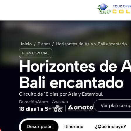
Inicio
Sobre Nosotros
Inicio
/
Planes
/
Horizontes de Asia y Bali encantado
PLAN ESPECIAL
Contacto
Horizontes de A
Bali encantado
Circuito de 18 días por Asia y Estambul.
Avalado
Duración
Aforo
Ver plan comp
18 días
1 a 5+
Descripción
Itinerario
¿Qué incluye?