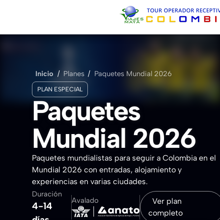
Inicio
Sobre Nosotros
Inicio
/
Planes
/
Paquetes Mundial 2026
PLAN ESPECIAL
Contacto
Paquetes
Ver pl
Mundial 2026
Paquetes mundialistas para seguir a Colombia en el
Mundial 2026 con entradas, alojamiento y
experiencias en varias ciudades.
Duración
Avalado
Ver plan
4-14
completo
días