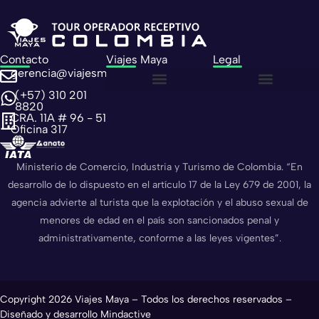
Contacto
Viajes Maya
Legal
gerencia@viajesmaya.com.co
(+57) 310 201
Sobre nosotros
Política de privacidad
Política de cookies
8820
CRA. 11A # 96 - 51
Oficina 317
Ministerio de Comercio, Industria y Turismo de Colombia. “En
desarrollo de lo dispuesto en el artículo 17 de la Ley 679 de 2001, la
agencia advierte al turista que la explotación y el abuso sexual de
menores de edad en el país son sancionados penal y
administrativamente, conforme a las leyes vigentes”.
Copyright 2026 Viajes Maya – Todos los derechos reservados –
Diseñado y desarrollo Mindactive