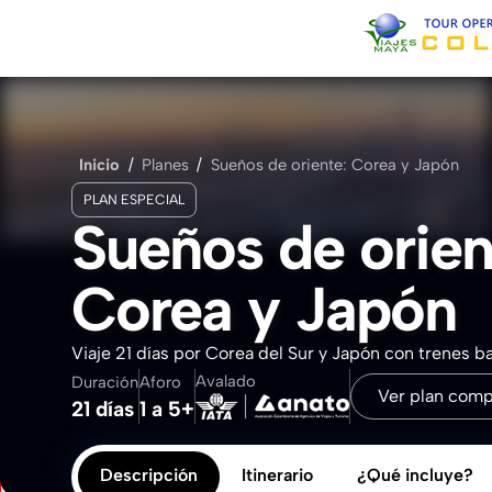
Inicio
Sobre Nosotros
Inicio
/
Planes
/
Sueños de oriente: Corea y Japón
PLAN ESPECIAL
Contacto
Sueños de orien
Corea y Japón
Viaje 21 días por Corea del Sur y Japón con trenes ba
Avalado
Duración
Aforo
Ver plan comp
21 días
1 a 5+
Descripción
Itinerario
¿Qué incluye?